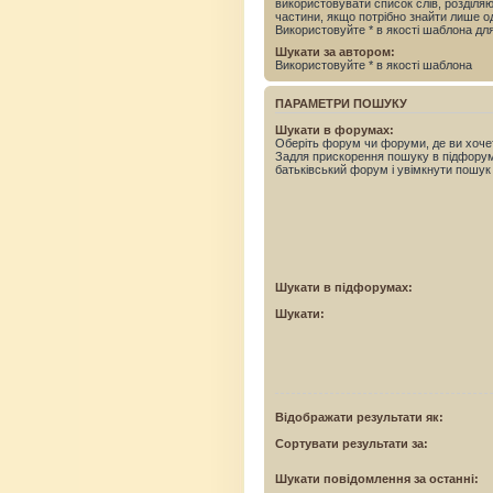
використовувати список слів, розділ
частини, якщо потрібно знайти лише од
Використовуйте * в якості шаблона дл
Шукати за автором:
Використовуйте * в якості шаблона
ПАРАМЕТРИ ПОШУКУ
Шукати в форумах:
Оберіть форум чи форуми, де ви хоче
Задля прискорення пошуку в підфору
батьківський форум і увімкнути пошук
Шукати в підфорумах:
Шукати:
Відображати результати як:
Сортувати результати за:
Шукати повідомлення за останні: