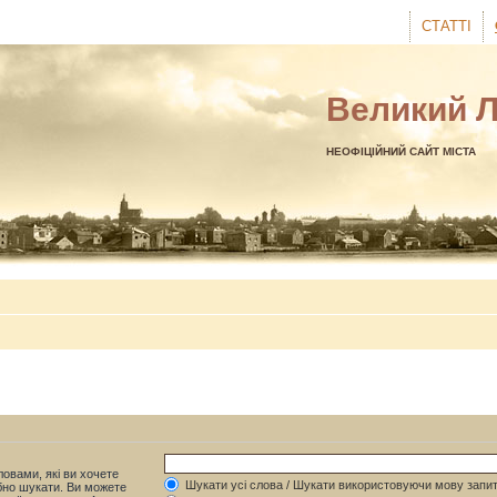
СТАТТІ
Великий 
НЕОФІЦІЙНИЙ САЙТ МІСТА
овами, які ви хочете
Шукати усі слова / Шукати використовуючи мову запит
бно шукати. Ви можете