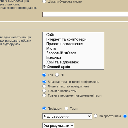
яючи їх символом
|
на
Шукати будь-яке слово
не з цих слів.
я часткового співпадання.
те здійснювати пошук.
мах ви можете обрати
 в підфорумах.
Так
Ні
В назвах тем і в тексті повідомлень
Лише в текстах повідомлень
Тільки в назвах тем
Тільки в першому повідомленні теми
Повідомл.
Теми
За зростанням