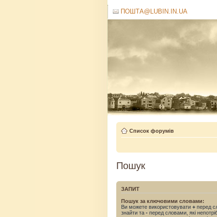
ПОШТА@LUBIN.IN.UA
Список форумів
Пошук
ЗАПИТ
Пошук за ключовими словами:
Ви можете використовувати
+
перед сл
знайти та
-
перед словами, які непотрі