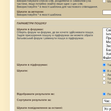
використовувати список слів, розділяючи їх символом
|
на
Шук
частини, якщо потрібно знайти лише одне з цих слів.
Використовуйте * в якості шаблона для часткового співпадання.
Шукати за автором:
Використовуйте * в якості шаблона
ПАРАМЕТРИ ПОШУКУ
Шукати в форумах:
Оберіть форум чи форуми, де ви хочете здійснювати пошук.
Задля прискорення пошуку в підфорумах ви можете обрати
батьківський форум і увімкнути пошук в підфорумах.
Шукати в підфорумах:
Та
Шукати:
В н
Лиш
Тіл
Тіл
Відображати результати як:
По
Сортувати результати за:
Шукати повідомлення за останні: