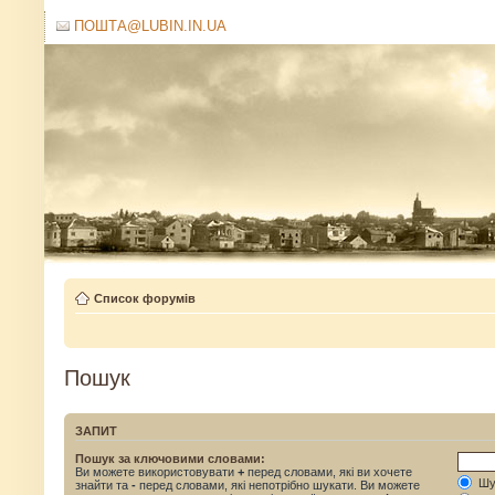
ПОШТА@LUBIN.IN.UA
Список форумів
Пошук
ЗАПИТ
Пошук за ключовими словами:
Ви можете використовувати
+
перед словами, які ви хочете
Шук
знайти та
-
перед словами, які непотрібно шукати. Ви можете