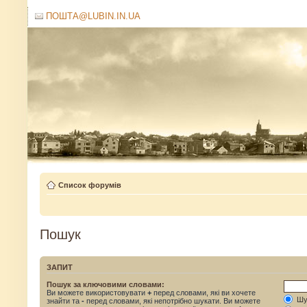
ПОШТА@LUBIN.IN.UA
Список форумів
Пошук
ЗАПИТ
Пошук за ключовими словами:
Ви можете використовувати
+
перед словами, які ви хочете
Шук
знайти та
-
перед словами, які непотрібно шукати. Ви можете