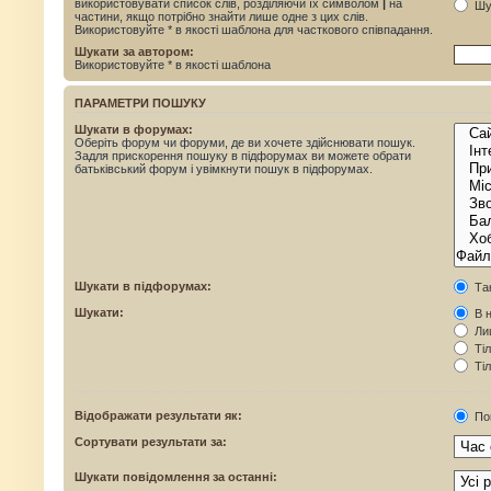
використовувати список слів, розділяючи їх символом
|
на
Шук
частини, якщо потрібно знайти лише одне з цих слів.
Використовуйте * в якості шаблона для часткового співпадання.
Шукати за автором:
Використовуйте * в якості шаблона
ПАРАМЕТРИ ПОШУКУ
Шукати в форумах:
Оберіть форум чи форуми, де ви хочете здійснювати пошук.
Задля прискорення пошуку в підфорумах ви можете обрати
батьківський форум і увімкнути пошук в підфорумах.
Шукати в підфорумах:
Та
Шукати:
В н
Лиш
Тіл
Тіл
Відображати результати як:
По
Сортувати результати за:
Шукати повідомлення за останні: