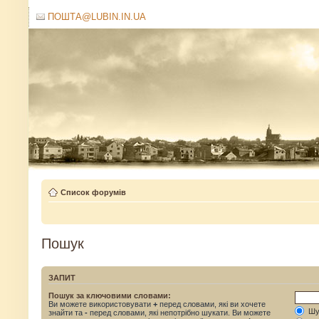
ПОШТА@LUBIN.IN.UA
Список форумів
Пошук
ЗАПИТ
Пошук за ключовими словами:
Ви можете використовувати
+
перед словами, які ви хочете
Шук
знайти та
-
перед словами, які непотрібно шукати. Ви можете