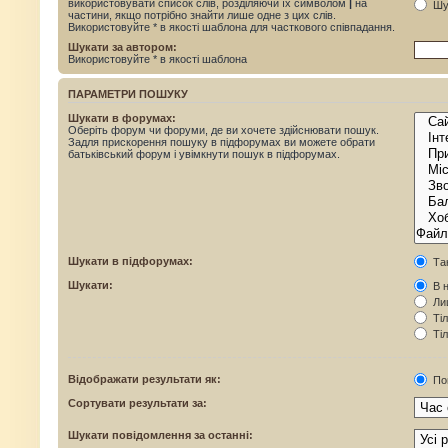
використовувати список слів, розділяючи їх символом
|
на
Шук
частини, якщо потрібно знайти лише одне з цих слів.
Використовуйте * в якості шаблона для часткового співпадання.
Шукати за автором:
Використовуйте * в якості шаблона
ПАРАМЕТРИ ПОШУКУ
Шукати в форумах:
Оберіть форум чи форуми, де ви хочете здійснювати пошук.
Задля прискорення пошуку в підфорумах ви можете обрати
батьківський форум і увімкнути пошук в підфорумах.
Шукати в підфорумах:
Та
Шукати:
В н
Лиш
Тіл
Тіл
Відображати результати як:
По
Сортувати результати за:
Шукати повідомлення за останні: