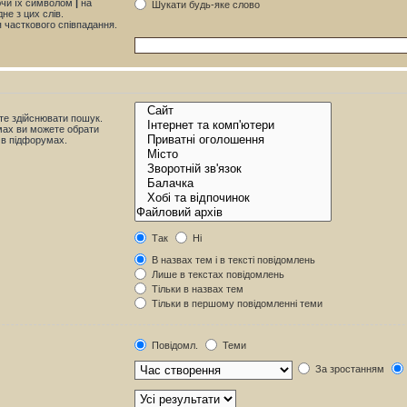
яючи їх символом
|
на
Шукати будь-яке слово
не з цих слів.
я часткового співпадання.
те здійснювати пошук.
мах ви можете обрати
 в підфорумах.
Так
Ні
В назвах тем і в тексті повідомлень
Лише в текстах повідомлень
Тільки в назвах тем
Тільки в першому повідомленні теми
Повідомл.
Теми
За зростанням