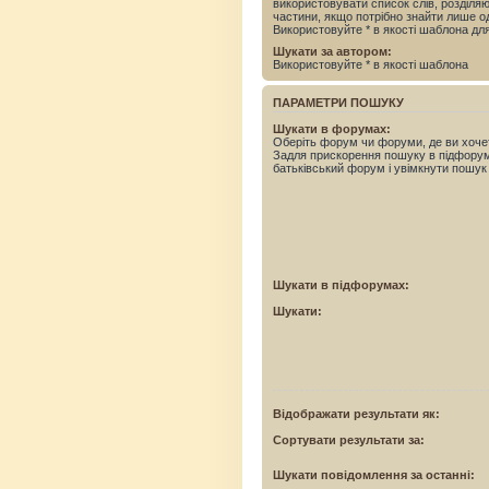
використовувати список слів, розділ
частини, якщо потрібно знайти лише од
Використовуйте * в якості шаблона дл
Шукати за автором:
Використовуйте * в якості шаблона
ПАРАМЕТРИ ПОШУКУ
Шукати в форумах:
Оберіть форум чи форуми, де ви хоче
Задля прискорення пошуку в підфору
батьківський форум і увімкнути пошук
Шукати в підфорумах:
Шукати:
Відображати результати як:
Сортувати результати за:
Шукати повідомлення за останні: