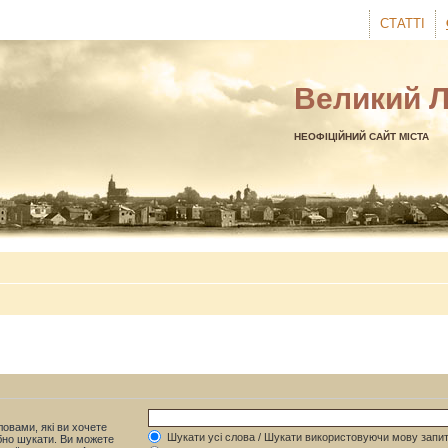
СТАТТІ
Великий 
НЕОФІЦІЙНИЙ САЙТ МІСТА
овами, які ви хочете
Шукати усі слова / Шукати використовуючи мову запит
бно шукати. Ви можете