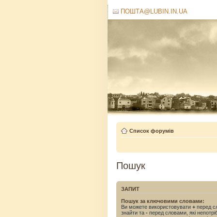
ПОШТА@LUBIN.IN.UA
Список форумів
Пошук
ЗАПИТ
Пошук за ключовими словами:
Ви можете використовувати
+
перед сл
знайти та
-
перед словами, які непотрі