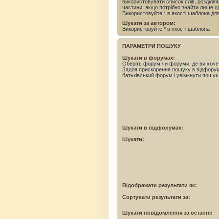
використовувати список слів, розділ
частини, якщо потрібно знайти лише од
Використовуйте * в якості шаблона дл
Шукати за автором:
Використовуйте * в якості шаблона
ПАРАМЕТРИ ПОШУКУ
Шукати в форумах:
Оберіть форум чи форуми, де ви хоче
Задля прискорення пошуку в підфору
батьківський форум і увімкнути пошук
Шукати в підфорумах:
Шукати:
Відображати результати як:
Сортувати результати за:
Шукати повідомлення за останні: