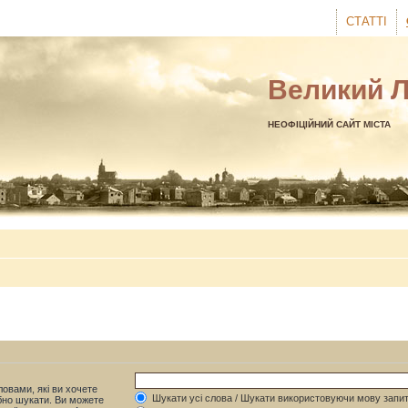
СТАТТІ
Великий 
НЕОФІЦІЙНИЙ САЙТ МІСТА
овами, які ви хочете
Шукати усі слова / Шукати використовуючи мову запит
бно шукати. Ви можете