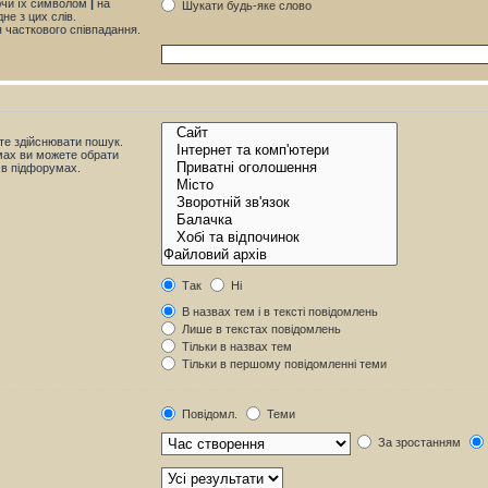
яючи їх символом
|
на
Шукати будь-яке слово
не з цих слів.
я часткового співпадання.
те здійснювати пошук.
мах ви можете обрати
 в підфорумах.
Так
Ні
В назвах тем і в тексті повідомлень
Лише в текстах повідомлень
Тільки в назвах тем
Тільки в першому повідомленні теми
Повідомл.
Теми
За зростанням