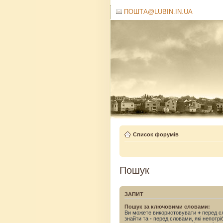
ПОШТА@LUBIN.IN.UA
Список форумів
Пошук
ЗАПИТ
Пошук за ключовими словами:
Ви можете використовувати
+
перед сл
знайти та
-
перед словами, які непотрі