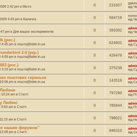
galun
0
231657
 2009 2:42 pm в
Місто
від Ч
и
euroo
0
584716
 2009 4:43 pm в
Балачка
від Ч
admi
0
393302
8:47 pm в
Для ваших експериментів
від Ч
k (рос.)
admi
0
624601
8 4:45 pm в
пошта@lubin.in.ua
від С
underbird 2.0 (укр.)
admi
0
426476
8 4:09 pm в
пошта@lubin.in.ua
від С
03 (рос.)
admi
0
375238
8 3:19 pm в
пошта@lubin.in.ua
від С
рих поштових скриньок
admi
0
143516
 10:06 pm в
пошта@lubin.in.ua
від С
 Любеня
admi
0
797280
8 10:24 am в
Статті
від П
у Любені
admi
0
785844
8 9:50 am в
Статті
від П
admi
0
798021
 11:15 am в
Статті
від Н
ися нашим форумом"
admi
0
946310
 12:08 pm в
Статті
від С