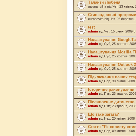
Таланти Любеня
galuna_vilna
від Чет, 23 квітня,
Стипендіальні програм
euroosvita
від Чет, 26 березня,
test
admin
від Чет, 15 січня, 2009 
Налаштування GoogleTal
admin
від Суб, 25 жовтня, 200
Налаштування Mozilla Th
admin
від Суб, 25 жовтня, 200
Налаштування Outlook 20
admin
від Суб, 25 жовтня, 200
Підключення ваших ста
admin
від Сер, 30 липня, 2008
Історичне районування
admin
від П'ят, 23 травня, 200
Післявоєнне дитинство 
admin
від П'ят, 23 травня, 200
Що таке загата?
admin
від Нед, 20 квітня, 2008
Стаття "Як користуват
admin
від Сер, 09 квітня, 2008