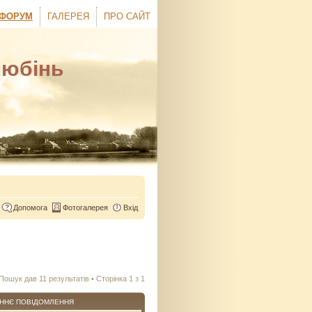
ФОРУМ
ГАЛЕРЕЯ
ПРО САЙТ
Любінь
Допомога
Фотогалерея
Вхід
Пошук дав 11 результатів • Сторінка
1
з
1
ННЄ ПОВІДОМЛЕННЯ