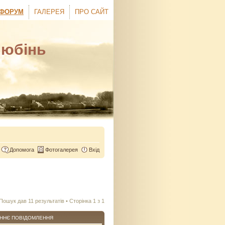
ФОРУМ
ГАЛЕРЕЯ
ПРО САЙТ
Любінь
Допомога
Фотогалерея
Вхід
Пошук дав 11 результатів • Сторінка
1
з
1
ННЄ ПОВІДОМЛЕННЯ