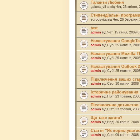
Таланти Любеня
galuna_vilna
від Чет, 23 квітня,
Стипендіальні програм
euroosvita
від Чет, 26 березня,
test
admin
від Чет, 15 січня, 2009 
Налаштування GoogleTal
admin
від Суб, 25 жовтня, 200
Налаштування Mozilla Th
admin
від Суб, 25 жовтня, 200
Налаштування Outlook 20
admin
від Суб, 25 жовтня, 200
Підключення ваших ста
admin
від Сер, 30 липня, 2008
Історичне районування
admin
від П'ят, 23 травня, 200
Післявоєнне дитинство 
admin
від П'ят, 23 травня, 200
Що таке загата?
admin
від Нед, 20 квітня, 2008
Стаття "Як користуват
admin
від Сер, 09 квітня, 2008