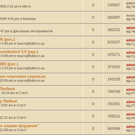
galun
0
230957
 2009 2:42 pm в
Місто
від Ч
и
euroo
0
583497
 2009 4:43 pm в
Балачка
від Ч
admi
0
392231
8:47 pm в
Для ваших експериментів
від Ч
k (рос.)
admi
0
623237
8 4:45 pm в
пошта@lubin.in.ua
від С
underbird 2.0 (укр.)
admi
0
425271
8 4:09 pm в
пошта@lubin.in.ua
від С
03 (рос.)
admi
0
374203
8 3:19 pm в
пошта@lubin.in.ua
від С
рих поштових скриньок
admi
0
143155
 10:06 pm в
пошта@lubin.in.ua
від С
 Любеня
admi
0
794769
8 10:24 am в
Статті
від П
у Любені
admi
0
783351
8 9:50 am в
Статті
від П
admi
0
795512
 11:15 am в
Статті
від Н
ися нашим форумом"
admi
0
943499
 12:08 pm в
Статті
від С