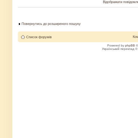
Відображати повідомл
Повернутись до розширеного пошуку
Ко
Список форумів
Powered by
phpBB
©
Український переклад 