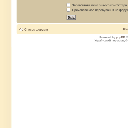
Запам'ятати мене з цього комп'ютера
Приховати моє перебування на форум
Ко
Список форумів
Powered by
phpBB
©
Український переклад 