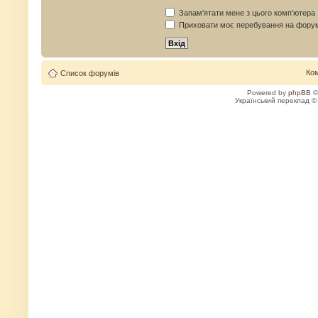
Запам'ятати мене з цього комп'ютера
Приховати моє перебування на форум
Ко
Список форумів
Powered by
phpBB
©
Український переклад 