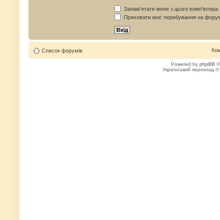
Запам'ятати мене з цього комп'ютера
Приховати моє перебування на форум
Ко
Список форумів
Powered by
phpBB
©
Український переклад 