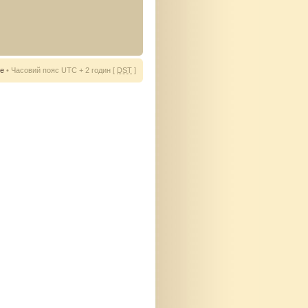
ie
• Часовий пояс UTC + 2 годин [
DST
]