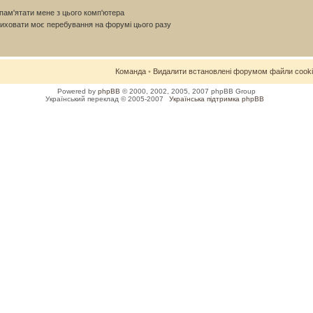
ам'ятати мене з цього комп'ютера
иховати моє перебування на форумі цього разу
Команда
•
Видалити встановлені форумом файли cook
Powered by
phpBB
© 2000, 2002, 2005, 2007 phpBB Group
Український переклад © 2005-2007
Українська підтримка phpBB