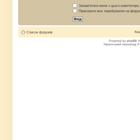
Запам'ятати мене з цього комп'ютера
Приховати моє перебування на форум
Ко
Список форумів
Powered by
phpBB
©
Український переклад 