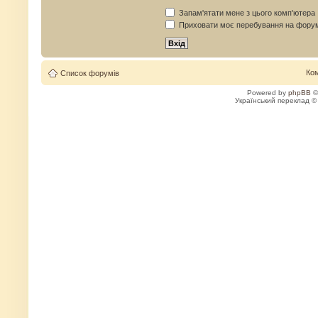
Запам'ятати мене з цього комп'ютера
Приховати моє перебування на форум
Ко
Список форумів
Powered by
phpBB
©
Український переклад 