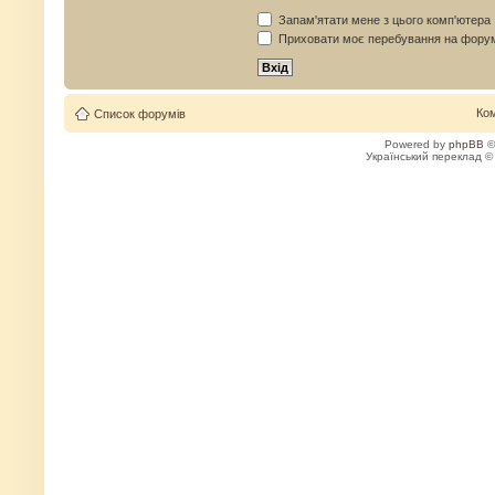
Запам'ятати мене з цього комп'ютера
Приховати моє перебування на форум
Ко
Список форумів
Powered by
phpBB
©
Український переклад 