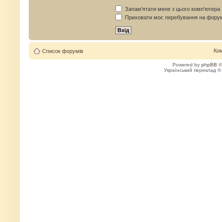
Запам'ятати мене з цього комп'ютера
Приховати моє перебування на форум
Ко
Список форумів
Powered by
phpBB
©
Український переклад 