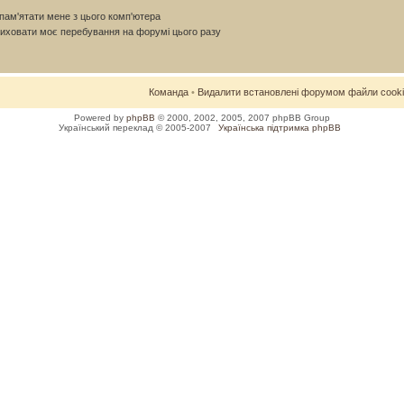
ам'ятати мене з цього комп'ютера
иховати моє перебування на форумі цього разу
Команда
•
Видалити встановлені форумом файли cook
Powered by
phpBB
© 2000, 2002, 2005, 2007 phpBB Group
Український переклад © 2005-2007
Українська підтримка phpBB