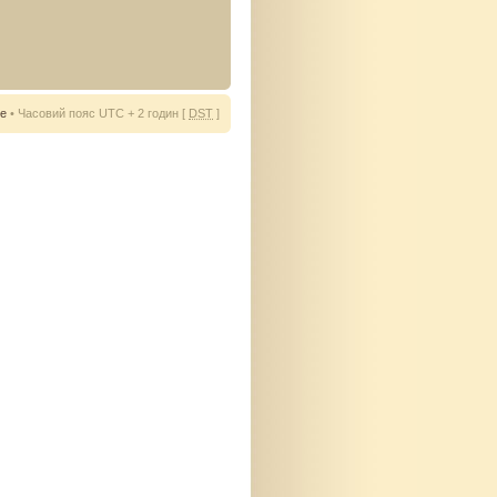
ie
• Часовий пояс UTC + 2 годин [
DST
]