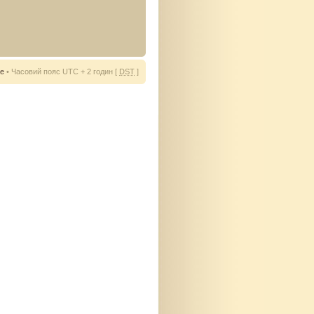
ie
• Часовий пояс UTC + 2 годин [
DST
]