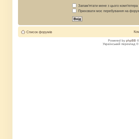
Запам'ятати мене з цього комп'ютера
Приховати моє перебування на форум
Ко
Список форумів
Powered by
phpBB
©
Український переклад 