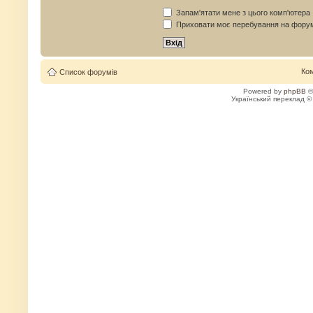
Запам'ятати мене з цього комп'ютера
Приховати моє перебування на форум
Ко
Список форумів
Powered by
phpBB
©
Український переклад 