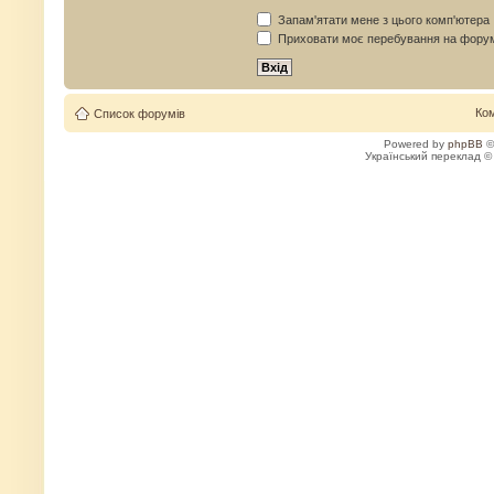
Запам'ятати мене з цього комп'ютера
Приховати моє перебування на форум
Ко
Список форумів
Powered by
phpBB
©
Український переклад 