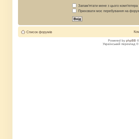
Запам'ятати мене з цього комп'ютера
Приховати моє перебування на форум
Ко
Список форумів
Powered by
phpBB
©
Український переклад 