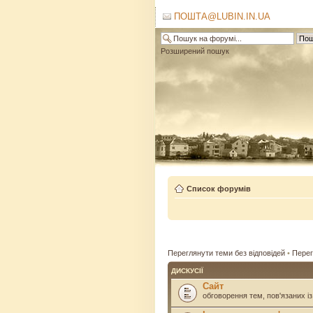
ПОШТА@LUBIN.IN.UA
Розширений пошук
Список форумів
Переглянути теми без відповідей
•
Перег
ДИСКУСІЇ
Сайт
обговорення тем, пов'язаних із 