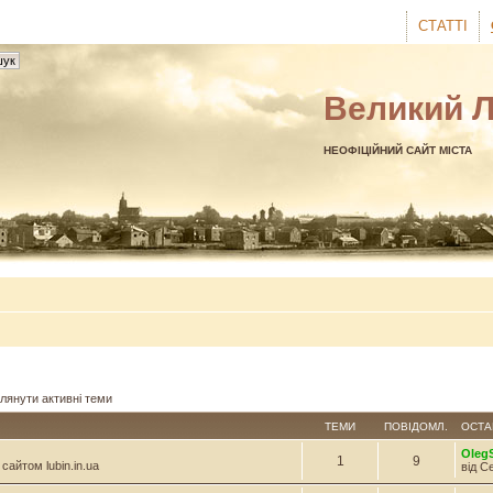
СТАТТІ
Великий 
НЕОФІЦІЙНИЙ САЙТ МІСТА
лянути активні теми
ТЕМИ
ПОВІДОМЛ.
ОСТА
Oleg
1
9
сайтом lubin.in.ua
від С