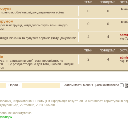
ТЕМИ
ПОВІДОМЛ.
ОСТА
форумі
Нема
0
0
і правила, обов’язкові для дотримання всіма
форумом
Нема
0
0
прості інструкції, котрі допоможуть вам швидко
ом.
admi
4
4
и@lubin.in.ua та супутніх сервісів (чату, документів
від С
ТЕМИ
ПОВІДОМЛ.
ОСТА
ів
admi
2
4
вати та видаляти свої теми, перевіряти, як
від П
т.п. — це розділ створено для того, щоб ви швидше
мом.
Пароль:
|
Запам'ятати мене з цього комп'ютера
рованих, 0 прихованих і 1 гість (Ця інформація базується на активності користувачів в
ідбувся Сер, 22 травня, 2024 6:55 am
рованих користувачів
ератори