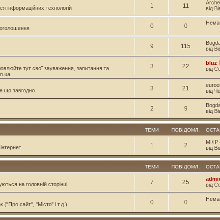
Arche
1
11
ся інформаційних технологій
від В
Нема
0
0
і оголошення
Bogd
9
115
від В
bluz
3
22
овлюйте тут свої зауваження, запитання та
від С
n.ua
euroo
3
21
е що завгодно.
від Ч
Bogd
2
9
від В
ТЕМИ
ПОВІДОМЛ.
ОСТА
M!/!P
1
2
інтернет
від Ві
ТЕМИ
ПОВІДОМЛ.
ОСТА
admi
7
25
уються на головній сторінці
від С
Нема
0
0
("Про сайт", "Місто" і т.д.)