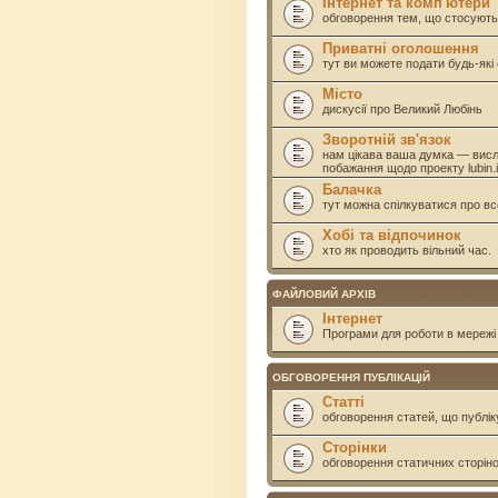
Інтернет та комп'ютери
обговорення тем, що стосують
Приватні оголошення
тут ви можете подати будь-як
Місто
дискусії про Великий Любінь
Зворотній зв'язок
нам цікава ваша думка — висл
побажання щодо проекту lubin.i
Балачка
тут можна спілкуватися про вс
Хобі та відпочинок
хто як проводить вільний час.
ФАЙЛОВИЙ АРХІВ
Інтернет
Програми для роботи в мережі 
ОБГОВОРЕННЯ ПУБЛІКАЦІЙ
Статті
обговорення статей, що публік
Сторінки
обговорення статичних сторінок 