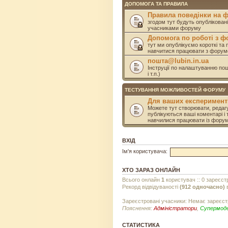
ДОПОМОГА ТА ПРАВИЛА
Правила поведінки на 
згодом тут будуть опублікован
учасниками форуму
Допомога по роботі з 
тут ми опублікуємо короткі та 
навчитися працювати з форум
пошта@lubin.in.ua
Інструції по налаштуванню пошт
і т.п.)
ТЕСТУВАННЯ МОЖЛИВОСТЕЙ ФОРУМУ
Для ваших експеримент
Можете тут створювати, редагу
публікуються ваші коментарі і 
навчилися працювати із фору
ВХІД
Ім'я користувача:
ХТО ЗАРАЗ ОНЛАЙН
Всього онлайн
1
користувач :: 0 зареєст
Рекорд відвідуваності
(912 одночасно)
в
Зареєстровані учасники: Немає зареєст
Пояснення:
Адміністратори
,
Супермод
СТАТИСТИКА