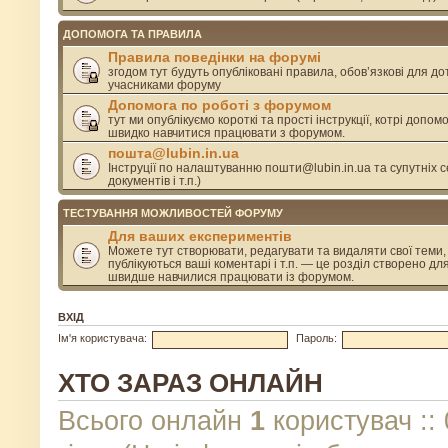
ДОПОМОГА ТА ПРАВИЛА
Правила поведінки на форумі
згодом тут будуть опубліковані правила, обов’язкові для д
учасниками форуму
Допомога по роботі з форумом
тут ми опублікуємо короткі та прості інструкції, котрі допом
швидко навчитися працювати з форумом.
пошта@lubin.in.ua
Інструції по налаштуванню пошти@lubin.in.ua та супутніх се
документів і т.п.)
ТЕСТУВАННЯ МОЖЛИВОСТЕЙ ФОРУМУ
Для ваших експериментів
Можете тут створювати, редагувати та видаляти свої теми, 
публікуються ваші коментарі і т.п. — це розділ створено дл
швидше навчилися працювати із форумом.
ВХІД
Ім'я користувача:
Пароль:
ХТО ЗАРАЗ ОНЛАЙН
Всього онлайн
1
користувач :: 