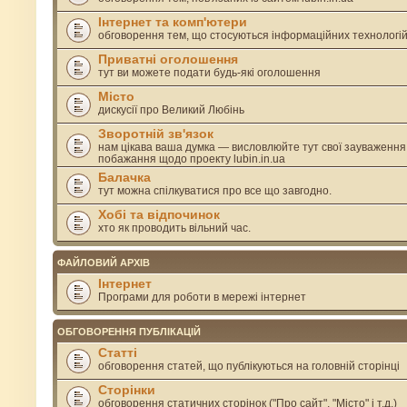
Інтернет та комп'ютери
обговорення тем, що стосуються інформаційних технологі
Приватні оголошення
тут ви можете подати будь-які оголошення
Місто
дискусії про Великий Любінь
Зворотній зв'язок
нам цікава ваша думка — висловлюйте тут свої зауваження
побажання щодо проекту lubin.in.ua
Балачка
тут можна спілкуватися про все що завгодно.
Хобі та відпочинок
хто як проводить вільний час.
ФАЙЛОВИЙ АРХІВ
Інтернет
Програми для роботи в мережі інтернет
ОБГОВОРЕННЯ ПУБЛІКАЦІЙ
Статті
обговорення статей, що публікуються на головній сторінці
Сторінки
обговорення статичних сторінок ("Про сайт", "Місто" і т.д.)