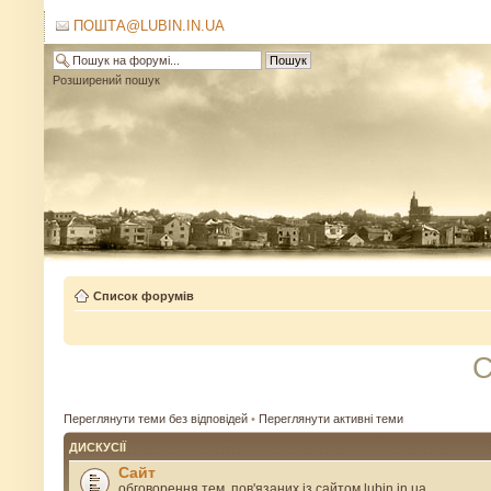
ПОШТА@LUBIN.IN.UA
Розширений пошук
Список форумів
С
Переглянути теми без відповідей
•
Переглянути активні теми
ДИСКУСІЇ
Сайт
обговорення тем, пов'язаних із сайтом lubin.in.ua