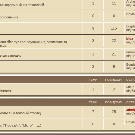
Arche
1
11
ся інформаційних технологій
від В
Нема
0
0
і оголошення
Bogd
9
115
від В
bluz
3
22
овлюйте тут свої зауваження, запитання та
від С
n.ua
euroo
3
21
е що завгодно.
від Ч
Bogd
2
9
від В
ТЕМИ
ПОВІДОМЛ.
ОСТА
M!/!P
1
2
інтернет
від Ві
ТЕМИ
ПОВІДОМЛ.
ОСТА
admi
7
25
уються на головній сторінці
від С
Нема
0
0
("Про сайт", "Місто" і т.д.)