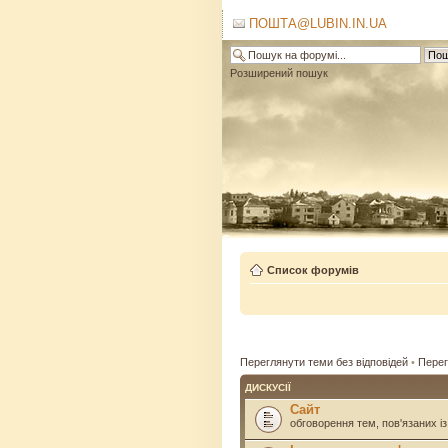
ПОШТА@LUBIN.IN.UA
Розширений пошук
Список форумів
Переглянути теми без відповідей
•
Перег
ДИСКУСІЇ
Сайт
обговорення тем, пов'язаних із 