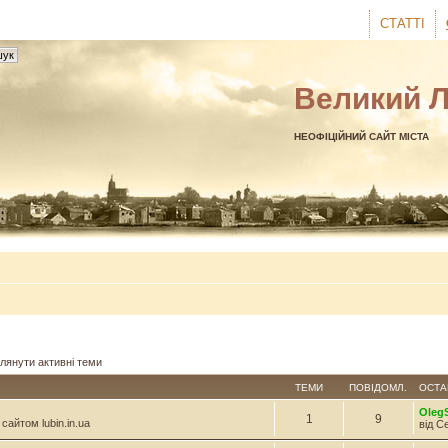
СТАТТІ
Великий 
НЕОФІЦІЙНИЙ САЙТ МІСТА
лянути активні теми
ТЕМИ
ПОВІДОМЛ.
ОСТА
Oleg
1
9
сайтом lubin.in.ua
від С