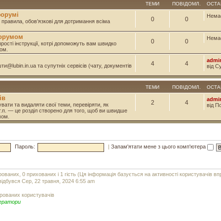
ТЕМИ
ПОВІДОМЛ.
ОСТА
форумі
Нема
0
0
і правила, обов’язкові для дотримання всіма
форумом
Нема
0
0
прості інструкції, котрі допоможуть вам швидко
ом.
admi
4
4
и@lubin.in.ua та супутніх сервісів (чату, документів
від С
ТЕМИ
ПОВІДОМЛ.
ОСТА
ів
admi
2
4
вати та видаляти свої теми, перевіряти, як
від П
т.п. — це розділ створено для того, щоб ви швидше
мом.
Пароль:
|
Запам'ятати мене з цього комп'ютера
рованих, 0 прихованих і 1 гість (Ця інформація базується на активності користувачів в
ідбувся Сер, 22 травня, 2024 6:55 am
рованих користувачів
ератори