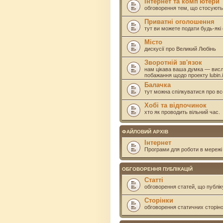
Інтернет та комп'ютери
обговорення тем, що стосують
Приватні оголошення
тут ви можете подати будь-як
Місто
дискусії про Великий Любінь
Зворотній зв'язок
нам цікава ваша думка — висл
побажання щодо проекту lubin.i
Балачка
тут можна спілкуватися про вс
Хобі та відпочинок
хто як проводить вільний час.
ФАЙЛОВИЙ АРХІВ
Інтернет
Програми для роботи в мережі 
ОБГОВОРЕННЯ ПУБЛІКАЦІЙ
Статті
обговорення статей, що публік
Сторінки
обговорення статичних сторінок 