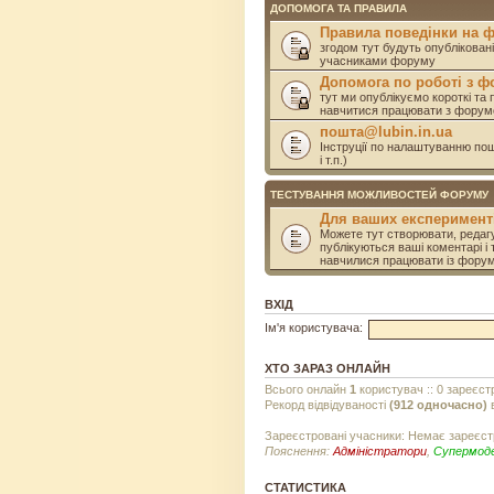
ДОПОМОГА ТА ПРАВИЛА
Правила поведінки на 
згодом тут будуть опублікован
учасниками форуму
Допомога по роботі з 
тут ми опублікуємо короткі та 
навчитися працювати з форум
пошта@lubin.in.ua
Інструції по налаштуванню пошт
і т.п.)
ТЕСТУВАННЯ МОЖЛИВОСТЕЙ ФОРУМУ
Для ваших експеримент
Можете тут створювати, редагу
публікуються ваші коментарі і 
навчилися працювати із фору
ВХІД
Ім'я користувача:
ХТО ЗАРАЗ ОНЛАЙН
Всього онлайн
1
користувач :: 0 зареєст
Рекорд відвідуваності
(912 одночасно)
в
Зареєстровані учасники: Немає зареєст
Пояснення:
Адміністратори
,
Супермод
СТАТИСТИКА