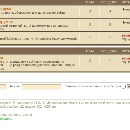
ТЕМИ
ПОВІДОМЛ.
ОСТА
форумі
Нема
0
0
і правила, обов’язкові для дотримання всіма
форумом
Нема
0
0
прості інструкції, котрі допоможуть вам швидко
ом.
admi
4
4
и@lubin.in.ua та супутніх сервісів (чату, документів
від С
ТЕМИ
ПОВІДОМЛ.
ОСТА
ів
admi
2
4
вати та видаляти свої теми, перевіряти, як
від П
т.п. — це розділ створено для того, щоб ви швидше
мом.
Пароль:
|
Запам'ятати мене з цього комп'ютера
рованих, 0 прихованих і 1 гість (Ця інформація базується на активності користувачів в
ідбувся Сер, 22 травня, 2024 6:55 am
рованих користувачів
ератори