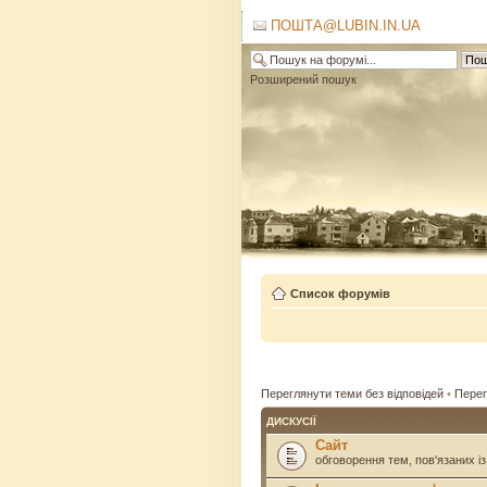
ПОШТА@LUBIN.IN.UA
Розширений пошук
Список форумів
Переглянути теми без відповідей
•
Перег
ДИСКУСІЇ
Сайт
обговорення тем, пов'язаних із 