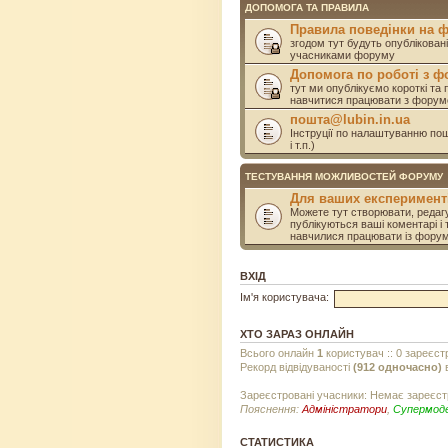
ДОПОМОГА ТА ПРАВИЛА
Правила поведінки на 
згодом тут будуть опублікован
учасниками форуму
Допомога по роботі з 
тут ми опублікуємо короткі та 
навчитися працювати з форум
пошта@lubin.in.ua
Інструції по налаштуванню пошт
і т.п.)
ТЕСТУВАННЯ МОЖЛИВОСТЕЙ ФОРУМУ
Для ваших експеримент
Можете тут створювати, редагу
публікуються ваші коментарі і 
навчилися працювати із фору
ВХІД
Ім'я користувача:
ХТО ЗАРАЗ ОНЛАЙН
Всього онлайн
1
користувач :: 0 зареєст
Рекорд відвідуваності
(912 одночасно)
в
Зареєстровані учасники: Немає зареєст
Пояснення:
Адміністратори
,
Супермод
СТАТИСТИКА