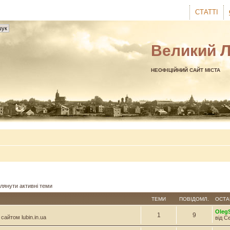
СТАТТІ
Великий 
НЕОФІЦІЙНИЙ САЙТ МІСТА
лянути активні теми
ТЕМИ
ПОВІДОМЛ.
ОСТА
Oleg
1
9
сайтом lubin.in.ua
від С