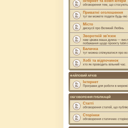
Інтернет та комп'ютери
обговорення тем, що стосують
Приватні оголошення
тут ви можете подати будь-як
Місто
дискусії про Великий Любінь
Зворотній зв'язок
нам цікава ваша думка — висл
побажання щодо проекту lubin.i
Балачка
тут можна спілкуватися про вс
Хобі та відпочинок
хто як проводить вільний час.
ФАЙЛОВИЙ АРХІВ
Інтернет
Програми для роботи в мережі 
ОБГОВОРЕННЯ ПУБЛІКАЦІЙ
Статті
обговорення статей, що публік
Сторінки
обговорення статичних сторінок 