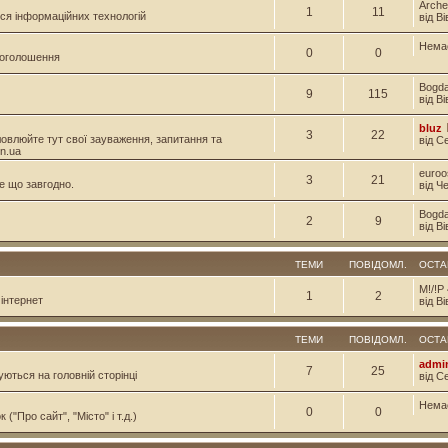
Arche
1
11
ся інформаційних технологій
від В
Нема
0
0
і оголошення
Bogd
9
115
від В
bluz
3
22
овлюйте тут свої зауваження, запитання та
від С
n.ua
euroo
3
21
е що завгодно.
від Ч
Bogd
2
9
від В
ТЕМИ
ПОВІДОМЛ.
ОСТА
M!/!P
1
2
інтернет
від Ві
ТЕМИ
ПОВІДОМЛ.
ОСТА
admi
7
25
уються на головній сторінці
від С
Нема
0
0
("Про сайт", "Місто" і т.д.)