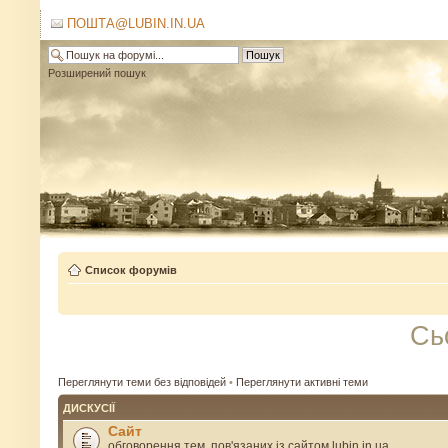
ПОШТА@LUBIN.IN.UA
Розширений пошук
Список форумів
Сь
Переглянути теми без відповідей
•
Переглянути активні теми
ДИСКУСІЇ
Сайт
обговорення тем, пов'язаних із сайтом lubin.in.ua