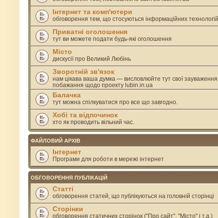
Інтернет та комп'ютери
обговорення тем, що стосуються інформаційних технологі
Приватні оголошення
тут ви можете подати будь-які оголошення
Місто
дискусії про Великий Любінь
Зворотній зв'язок
нам цікава ваша думка — висловлюйте тут свої зауваження
побажання щодо проекту lubin.in.ua
Балачка
тут можна спілкуватися про все що завгодно.
Хобі та відпочинок
хто як проводить вільний час.
ФАЙЛОВИЙ АРХІВ
Інтернет
Програми для роботи в мережі інтернет
ОБГОВОРЕННЯ ПУБЛІКАЦІЙ
Статті
обговорення статей, що публікуються на головній сторінці
Сторінки
обговорення статичних сторінок ("Про сайт", "Місто" і т.д.)