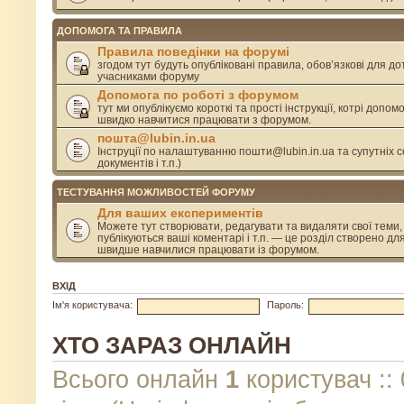
ДОПОМОГА ТА ПРАВИЛА
Правила поведінки на форумі
згодом тут будуть опубліковані правила, обов’язкові для д
учасниками форуму
Допомога по роботі з форумом
тут ми опублікуємо короткі та прості інструкції, котрі допом
швидко навчитися працювати з форумом.
пошта@lubin.in.ua
Інструції по налаштуванню пошти@lubin.in.ua та супутніх се
документів і т.п.)
ТЕСТУВАННЯ МОЖЛИВОСТЕЙ ФОРУМУ
Для ваших експериментів
Можете тут створювати, редагувати та видаляти свої теми, 
публікуються ваші коментарі і т.п. — це розділ створено дл
швидше навчилися працювати із форумом.
ВХІД
Ім'я користувача:
Пароль:
ХТО ЗАРАЗ ОНЛАЙН
Всього онлайн
1
користувач :: 