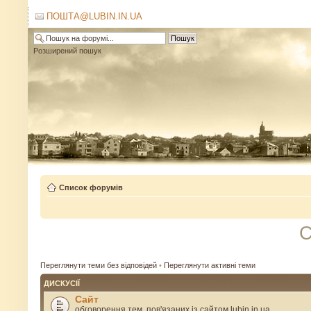
ПОШТА@LUBIN.IN.UA
Розширений пошук
Список форумів
С
Переглянути теми без відповідей
•
Переглянути активні теми
ДИСКУСІЇ
Сайт
обговорення тем, пов'язаних із сайтом lubin.in.ua