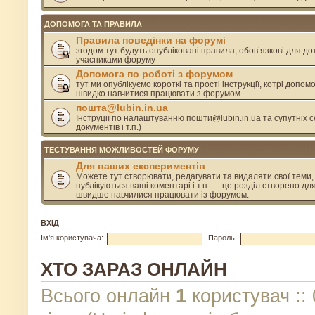
ДОПОМОГА ТА ПРАВИЛА
Правила поведінки на форумі
згодом тут будуть опубліковані правила, обов’язкові для д
учасниками форуму
Допомога по роботі з форумом
тут ми опублікуємо короткі та прості інструкції, котрі допом
швидко навчитися працювати з форумом.
пошта@lubin.in.ua
Інструції по налаштуванню пошти@lubin.in.ua та супутніх се
документів і т.п.)
ТЕСТУВАННЯ МОЖЛИВОСТЕЙ ФОРУМУ
Для ваших експериментів
Можете тут створювати, редагувати та видаляти свої теми, 
публікуються ваші коментарі і т.п. — це розділ створено дл
швидше навчилися працювати із форумом.
ВХІД
Ім'я користувача:
Пароль:
ХТО ЗАРАЗ ОНЛАЙН
Всього онлайн
1
користувач :: 