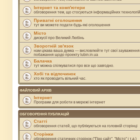
Інтернет та комп'ютери
обговорення тем, що стосуються інформаційних технологі
Приватні оголошення
тут ви можете подати будь-які оголошення
Місто
дискусії про Великий Любінь
Зворотній зв'язок
нам цікава ваша думка — висловлюйте тут свої зауваження
побажання щодо проекту lubin.in.ua
Балачка
тут можна спілкуватися про все що завгодно.
Хобі та відпочинок
хто як проводить вільний час.
ФАЙЛОВИЙ АРХІВ
Інтернет
Програми для роботи в мережі інтернет
ОБГОВОРЕННЯ ПУБЛІКАЦІЙ
Статті
обговорення статей, що публікуються на головній сторінці
Сторінки
обговорення статичних сторінок ("Про сайт", "Місто" і т.д.)