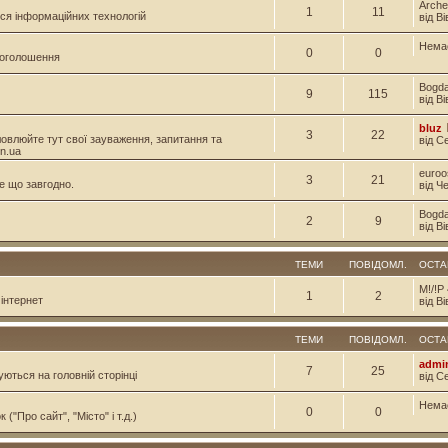
Arche
1
11
ся інформаційних технологій
від В
Нема
0
0
і оголошення
Bogd
9
115
від В
bluz
3
22
овлюйте тут свої зауваження, запитання та
від С
n.ua
euroo
3
21
е що завгодно.
від Ч
Bogd
2
9
від В
ТЕМИ
ПОВІДОМЛ.
ОСТА
M!/!P
1
2
інтернет
від Ві
ТЕМИ
ПОВІДОМЛ.
ОСТА
admi
7
25
уються на головній сторінці
від С
Нема
0
0
("Про сайт", "Місто" і т.д.)