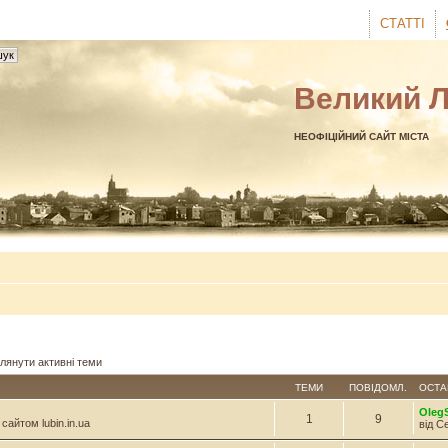
СТАТТІ
Великий 
НЕОФІЦІЙНИЙ САЙТ МІСТА
лянути активні теми
ТЕМИ
ПОВІДОМЛ.
ОСТА
Oleg
1
9
сайтом lubin.in.ua
від С