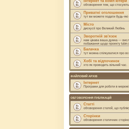
Інтернет та комп'ютери
обговорення тем, що стосують
Приватні оголошення
тут ви можете подати будь-як
Місто
дискусії про Великий Любінь
Зворотній зв'язок
нам цікава ваша думка — висл
побажання щодо проекту lubin.i
Балачка
тут можна спілкуватися про вс
Хобі та відпочинок
хто як проводить вільний час.
ФАЙЛОВИЙ АРХІВ
Інтернет
Програми для роботи в мережі 
ОБГОВОРЕННЯ ПУБЛІКАЦІЙ
Статті
обговорення статей, що публік
Сторінки
обговорення статичних сторінок 