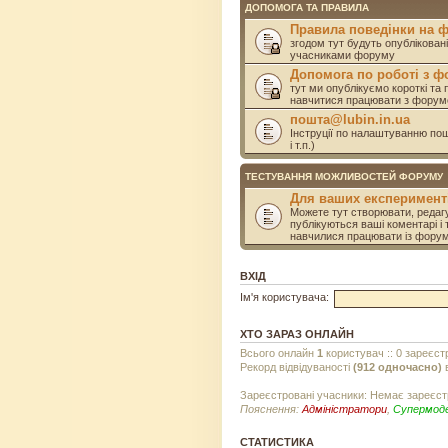
ДОПОМОГА ТА ПРАВИЛА
Правила поведінки на 
згодом тут будуть опублікован
учасниками форуму
Допомога по роботі з 
тут ми опублікуємо короткі та 
навчитися працювати з форум
пошта@lubin.in.ua
Інструції по налаштуванню пошт
і т.п.)
ТЕСТУВАННЯ МОЖЛИВОСТЕЙ ФОРУМУ
Для ваших експеримент
Можете тут створювати, редагу
публікуються ваші коментарі і 
навчилися працювати із фору
ВХІД
Ім'я користувача:
ХТО ЗАРАЗ ОНЛАЙН
Всього онлайн
1
користувач :: 0 зареєст
Рекорд відвідуваності
(912 одночасно)
в
Зареєстровані учасники: Немає зареєст
Пояснення:
Адміністратори
,
Супермод
СТАТИСТИКА