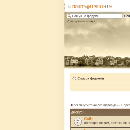
ПОШТА@LUBIN.IN.UA
Розширений пошук
Список форумів
Переглянути теми без відповідей
•
Перег
ДИСКУСІЇ
Сайт
обговорення тем, пов'язаних із 