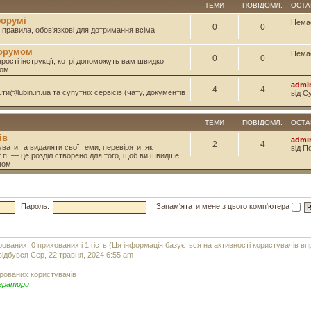
ТЕМИ
ПОВІДОМЛ.
ОСТА
форумі
Нема
0
0
і правила, обов’язкові для дотримання всіма
форумом
Нема
0
0
прості інструкції, котрі допоможуть вам швидко
ом.
admi
4
4
и@lubin.in.ua та супутніх сервісів (чату, документів
від С
ТЕМИ
ПОВІДОМЛ.
ОСТА
ів
admi
2
4
вати та видаляти свої теми, перевіряти, як
від П
т.п. — це розділ створено для того, щоб ви швидше
мом.
Пароль:
|
Запам'ятати мене з цього комп'ютера
рованих, 0 прихованих і 1 гість (Ця інформація базується на активності користувачів в
ідбувся Сер, 22 травня, 2024 6:55 am
рованих користувачів
ератори