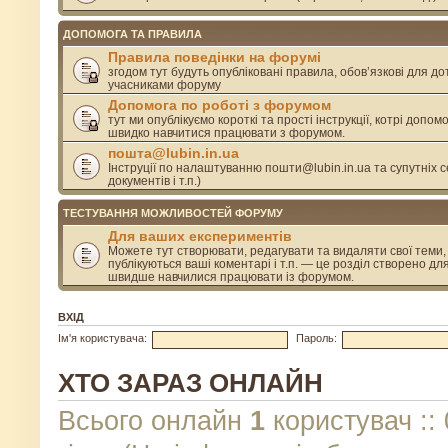
ДОПОМОГА ТА ПРАВИЛА
Правила поведінки на форумі
згодом тут будуть опубліковані правила, обов’язкові для д
учасниками форуму
Допомога по роботі з форумом
тут ми опублікуємо короткі та прості інструкції, котрі допом
швидко навчитися працювати з форумом.
пошта@lubin.in.ua
Інструції по налаштуванню пошти@lubin.in.ua та супутніх се
документів і т.п.)
ТЕСТУВАННЯ МОЖЛИВОСТЕЙ ФОРУМУ
Для ваших експериментів
Можете тут створювати, редагувати та видаляти свої теми, 
публікуються ваші коментарі і т.п. — це розділ створено дл
швидше навчилися працювати із форумом.
ВХІД
Ім'я користувача:
Пароль:
ХТО ЗАРАЗ ОНЛАЙН
Всього онлайн
1
користувач :: 