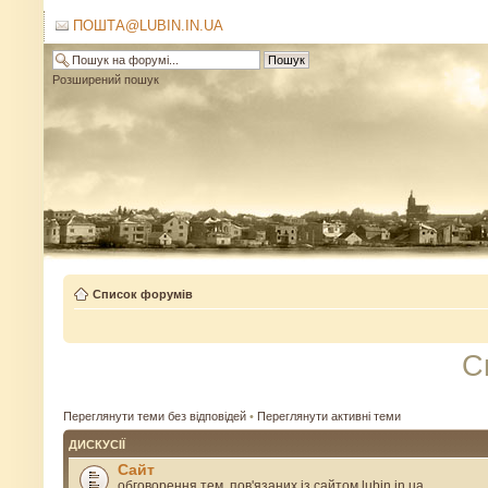
ПОШТА@LUBIN.IN.UA
Розширений пошук
Список форумів
С
Переглянути теми без відповідей
•
Переглянути активні теми
ДИСКУСІЇ
Сайт
обговорення тем, пов'язаних із сайтом lubin.in.ua