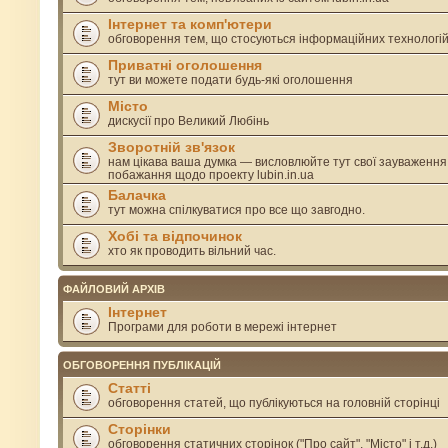
Інтернет та комп'ютери
обговорення тем, що стосуються інформаційних технологі
Приватні оголошення
тут ви можете подати будь-які оголошення
Місто
дискусії про Великий Любінь
Зворотній зв'язок
нам цікава ваша думка — висловлюйте тут свої зауваження
побажання щодо проекту lubin.in.ua
Балачка
тут можна спілкуватися про все що завгодно.
Хобі та відпочинок
хто як проводить вільний час.
ФАЙЛОВИЙ АРХІВ
Інтернет
Програми для роботи в мережі інтернет
ОБГОВОРЕННЯ ПУБЛІКАЦІЙ
Статті
обговорення статей, що публікуються на головній сторінці
Сторінки
обговорення статичних сторінок ("Про сайт", "Місто" і т.д.)