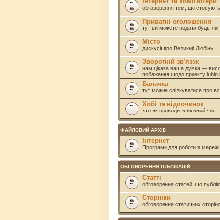
Інтернет та комп'ютери
обговорення тем, що стосують
Приватні оголошення
тут ви можете подати будь-як
Місто
дискусії про Великий Любінь
Зворотній зв'язок
нам цікава ваша думка — висл
побажання щодо проекту lubin.i
Балачка
тут можна спілкуватися про вс
Хобі та відпочинок
хто як проводить вільний час.
ФАЙЛОВИЙ АРХІВ
Інтернет
Програми для роботи в мережі 
ОБГОВОРЕННЯ ПУБЛІКАЦІЙ
Статті
обговорення статей, що публік
Сторінки
обговорення статичних сторінок 