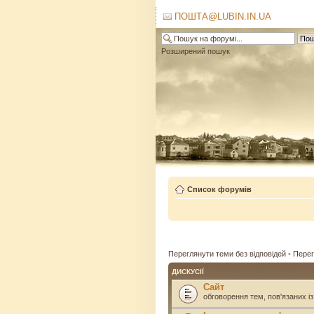
ПОШТА@LUBIN.IN.UA
Розширений пошук
Список форумів
Переглянути теми без відповідей
•
Перег
ДИСКУСІЇ
Сайт
обговорення тем, пов'язаних із 