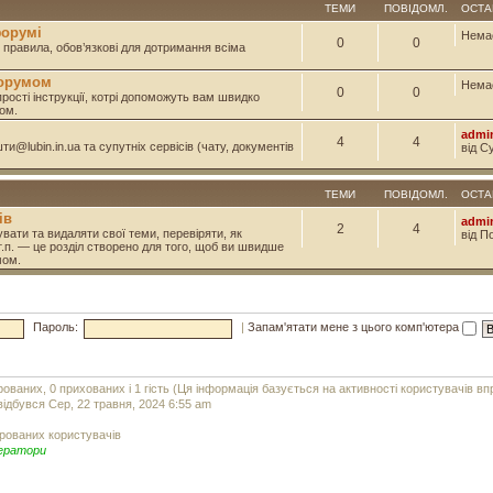
ТЕМИ
ПОВІДОМЛ.
ОСТА
форумі
Нема
0
0
і правила, обов’язкові для дотримання всіма
форумом
Нема
0
0
прості інструкції, котрі допоможуть вам швидко
ом.
admi
4
4
и@lubin.in.ua та супутніх сервісів (чату, документів
від С
ТЕМИ
ПОВІДОМЛ.
ОСТА
ів
admi
2
4
вати та видаляти свої теми, перевіряти, як
від П
т.п. — це розділ створено для того, щоб ви швидше
мом.
Пароль:
|
Запам'ятати мене з цього комп'ютера
рованих, 0 прихованих і 1 гість (Ця інформація базується на активності користувачів в
ідбувся Сер, 22 травня, 2024 6:55 am
рованих користувачів
ератори