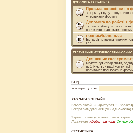
ДОПОМОГА ТА ПРАВИЛА
Правила поведінки на 
згодом тут будуть опублікован
учасниками форуму
Допомога по роботі з 
тут ми опублікуємо короткі та 
навчитися працювати з форум
пошта@lubin.in.ua
Інструції по налаштуванню пошт
і т.п.)
ТЕСТУВАННЯ МОЖЛИВОСТЕЙ ФОРУМУ
Для ваших експеримент
Можете тут створювати, редагу
публікуються ваші коментарі і 
навчилися працювати із фору
ВХІД
Ім'я користувача:
ХТО ЗАРАЗ ОНЛАЙН
Всього онлайн
1
користувач :: 0 зареєст
Рекорд відвідуваності
(912 одночасно)
в
Зареєстровані учасники: Немає зареєст
Пояснення:
Адміністратори
,
Супермод
СТАТИСТИКА