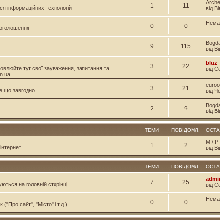
Arche
1
11
ся інформаційних технологій
від В
Нема
0
0
і оголошення
Bogd
9
115
від В
bluz
3
22
овлюйте тут свої зауваження, запитання та
від С
n.ua
euroo
3
21
е що завгодно.
від Ч
Bogd
2
9
від В
ТЕМИ
ПОВІДОМЛ.
ОСТА
M!/!P
1
2
інтернет
від Ві
ТЕМИ
ПОВІДОМЛ.
ОСТА
admi
7
25
уються на головній сторінці
від С
Нема
0
0
("Про сайт", "Місто" і т.д.)