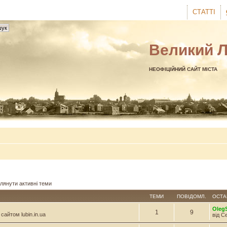
СТАТТІ
Великий 
НЕОФІЦІЙНИЙ САЙТ МІСТА
лянути активні теми
ТЕМИ
ПОВІДОМЛ.
ОСТА
Oleg
1
9
сайтом lubin.in.ua
від С