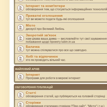
Інтернет та комп'ютери
обговорення тем, що стосуються інформаційних технологі
Приватні оголошення
тут ви можете подати будь-які оголошення
Місто
дискусії про Великий Любінь
Зворотній зв'язок
нам цікава ваша думка — висловлюйте тут свої зауваження
побажання щодо проекту lubin.in.ua
Балачка
тут можна спілкуватися про все що завгодно.
Хобі та відпочинок
хто як проводить вільний час.
ФАЙЛОВИЙ АРХІВ
Інтернет
Програми для роботи в мережі інтернет
ОБГОВОРЕННЯ ПУБЛІКАЦІЙ
Статті
обговорення статей, що публікуються на головній сторінці
Сторінки
обговорення статичних сторінок ("Про сайт", "Місто" і т.д.)