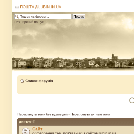
ПОШТА@LUBIN.IN.UA
Розширений пошук
Список форумів
С
Переглянути теми без відповідей
•
Переглянути активні теми
ДИСКУСІЇ
Сайт
обговорення тем, пов'язаних із сайтом lubin.in.ua