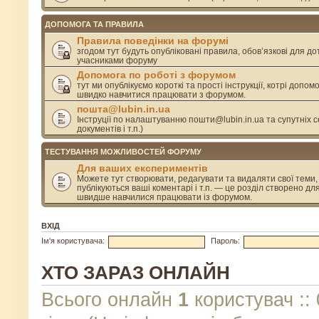
ДОПОМОГА ТА ПРАВИЛА
Правила поведінки на форумі
згодом тут будуть опубліковані правила, обов’язкові для д
учасниками форуму
Допомога по роботі з форумом
тут ми опублікуємо короткі та прості інструкції, котрі допом
швидко навчитися працювати з форумом.
пошта@lubin.in.ua
Інструції по налаштуванню пошти@lubin.in.ua та супутніх се
документів і т.п.)
ТЕСТУВАННЯ МОЖЛИВОСТЕЙ ФОРУМУ
Для ваших експериментів
Можете тут створювати, редагувати та видаляти свої теми, 
публікуються ваші коментарі і т.п. — це розділ створено дл
швидше навчилися працювати із форумом.
ВХІД
Ім'я користувача:
Пароль:
ХТО ЗАРАЗ ОНЛАЙН
Всього онлайн
1
користувач :: 