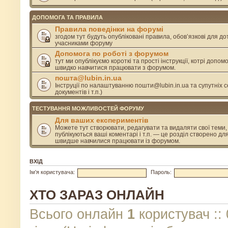
ДОПОМОГА ТА ПРАВИЛА
Правила поведінки на форумі
згодом тут будуть опубліковані правила, обов’язкові для д
учасниками форуму
Допомога по роботі з форумом
тут ми опублікуємо короткі та прості інструкції, котрі допом
швидко навчитися працювати з форумом.
пошта@lubin.in.ua
Інструції по налаштуванню пошти@lubin.in.ua та супутніх се
документів і т.п.)
ТЕСТУВАННЯ МОЖЛИВОСТЕЙ ФОРУМУ
Для ваших експериментів
Можете тут створювати, редагувати та видаляти свої теми, 
публікуються ваші коментарі і т.п. — це розділ створено дл
швидше навчилися працювати із форумом.
ВХІД
Ім'я користувача:
Пароль:
ХТО ЗАРАЗ ОНЛАЙН
Всього онлайн
1
користувач :: 