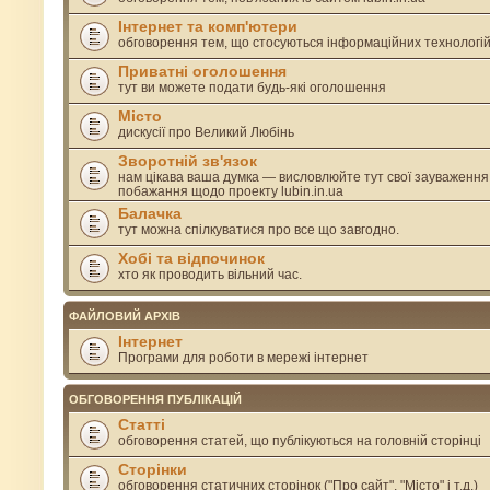
Інтернет та комп'ютери
обговорення тем, що стосуються інформаційних технологі
Приватні оголошення
тут ви можете подати будь-які оголошення
Місто
дискусії про Великий Любінь
Зворотній зв'язок
нам цікава ваша думка — висловлюйте тут свої зауваження
побажання щодо проекту lubin.in.ua
Балачка
тут можна спілкуватися про все що завгодно.
Хобі та відпочинок
хто як проводить вільний час.
ФАЙЛОВИЙ АРХІВ
Інтернет
Програми для роботи в мережі інтернет
ОБГОВОРЕННЯ ПУБЛІКАЦІЙ
Статті
обговорення статей, що публікуються на головній сторінці
Сторінки
обговорення статичних сторінок ("Про сайт", "Місто" і т.д.)