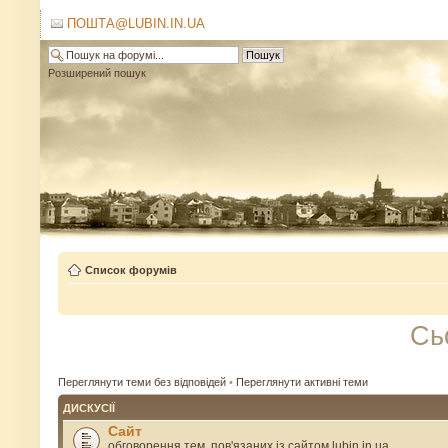
ПОШТА@LUBIN.IN.UA
Розширений пошук
Список форумів
Сь
Переглянути теми без відповідей
•
Переглянути активні теми
ДИСКУСІЇ
Сайт
обговорення тем, пов'язаних із сайтом lubin.in.ua