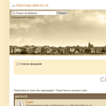
ПОШТА@LUBIN.IN.UA
Розширений пошук
Список форумів
С
Переглянути теми без відповідей
•
Переглянути активні теми
ДИСКУСІЇ
Сайт
обговорення тем, пов'язаних із сайтом lubin.in.ua