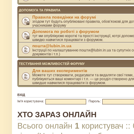
ДОПОМОГА ТА ПРАВИЛА
Правила поведінки на форумі
згодом тут будуть опубліковані правила, обов’язкові для д
учасниками форуму
Допомога по роботі з форумом
тут ми опублікуємо короткі та прості інструкції, котрі допом
швидко навчитися працювати з форумом.
пошта@lubin.in.ua
Інструції по налаштуванню пошти@lubin.in.ua та супутніх се
документів і т.п.)
ТЕСТУВАННЯ МОЖЛИВОСТЕЙ ФОРУМУ
Для ваших експериментів
Можете тут створювати, редагувати та видаляти свої теми, 
публікуються ваші коментарі і т.п. — це розділ створено дл
швидше навчилися працювати із форумом.
ВХІД
Ім'я користувача:
Пароль:
ХТО ЗАРАЗ ОНЛАЙН
Всього онлайн
1
користувач :: 