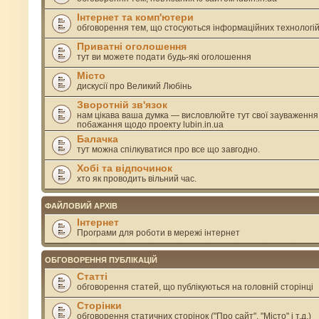
Інтернет та комп'ютери
обговорення тем, що стосуються інформаційних технологі
Приватні оголошення
тут ви можете подати будь-які оголошення
Місто
дискусії про Великий Любінь
Зворотній зв'язок
нам цікава ваша думка — висловлюйте тут свої зауваження
побажання щодо проекту lubin.in.ua
Балачка
тут можна спілкуватися про все що завгодно.
Хобі та відпочинок
хто як проводить вільний час.
ФАЙЛОВИЙ АРХІВ
Інтернет
Програми для роботи в мережі інтернет
ОБГОВОРЕННЯ ПУБЛІКАЦІЙ
Статті
обговорення статей, що публікуються на головній сторінці
Сторінки
обговорення статичних сторінок ("Про сайт", "Місто" і т.д.)