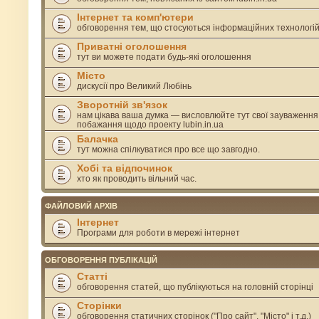
Інтернет та комп'ютери
обговорення тем, що стосуються інформаційних технологі
Приватні оголошення
тут ви можете подати будь-які оголошення
Місто
дискусії про Великий Любінь
Зворотній зв'язок
нам цікава ваша думка — висловлюйте тут свої зауваження
побажання щодо проекту lubin.in.ua
Балачка
тут можна спілкуватися про все що завгодно.
Хобі та відпочинок
хто як проводить вільний час.
ФАЙЛОВИЙ АРХІВ
Інтернет
Програми для роботи в мережі інтернет
ОБГОВОРЕННЯ ПУБЛІКАЦІЙ
Статті
обговорення статей, що публікуються на головній сторінці
Сторінки
обговорення статичних сторінок ("Про сайт", "Місто" і т.д.)