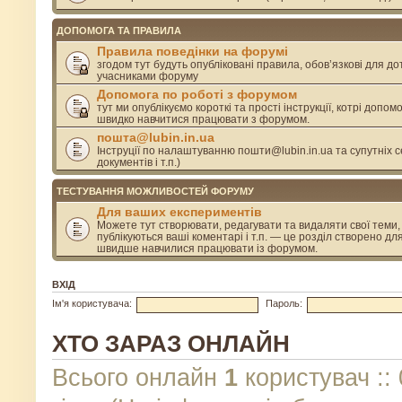
ДОПОМОГА ТА ПРАВИЛА
Правила поведінки на форумі
згодом тут будуть опубліковані правила, обов’язкові для д
учасниками форуму
Допомога по роботі з форумом
тут ми опублікуємо короткі та прості інструкції, котрі допом
швидко навчитися працювати з форумом.
пошта@lubin.in.ua
Інструції по налаштуванню пошти@lubin.in.ua та супутніх се
документів і т.п.)
ТЕСТУВАННЯ МОЖЛИВОСТЕЙ ФОРУМУ
Для ваших експериментів
Можете тут створювати, редагувати та видаляти свої теми, 
публікуються ваші коментарі і т.п. — це розділ створено дл
швидше навчилися працювати із форумом.
ВХІД
Ім'я користувача:
Пароль:
ХТО ЗАРАЗ ОНЛАЙН
Всього онлайн
1
користувач :: 