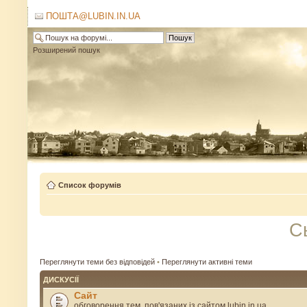
ПОШТА@LUBIN.IN.UA
Розширений пошук
Список форумів
С
Переглянути теми без відповідей
•
Переглянути активні теми
ДИСКУСІЇ
Сайт
обговорення тем, пов'язаних із сайтом lubin.in.ua