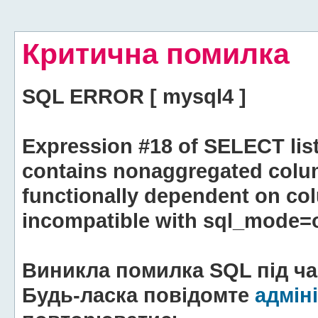
Критична помилка
SQL ERROR [ mysql4 ]
Expression #18 of SELECT lis
contains nonaggregated colum
functionally dependent on co
incompatible with sql_mode=o
Виникла помилка SQL під час
Будь-ласка повідомте
адмін