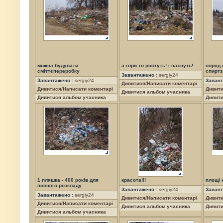
можна будувати
а гори то ростуть! і пахнуть!
поряд 
сміттєпереробку
спиртз
Завантажено :
sergiy24
Завантажено :
sergiy24
Завант
Дивитися/Написати коментарі
Дивитися/Написати коментарі
Дивити
Дивитися альбом учасника
Дивитися альбом учасника
Дивити
1 пляшка - 400 років для
красота!!!
площі 
повного розкладу
Завантажено :
sergiy24
Завант
Завантажено :
sergiy24
Дивитися/Написати коментарі
Дивити
Дивитися/Написати коментарі
Дивитися альбом учасника
Дивити
Дивитися альбом учасника