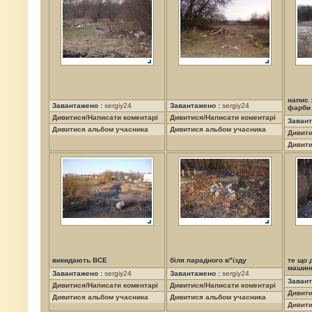
напис 
Завантажено :
sergiy24
Завантажено :
sergiy24
фарби 
Дивитися/Написати коментарі
Дивитися/Написати коментарі
Завант
Дивитися альбом учасника
Дивитися альбом учасника
Дивити
Дивити
викидають ВСЕ
біля парадного в"їзду
те що 
машин
Завантажено :
sergiy24
Завантажено :
sergiy24
Завант
Дивитися/Написати коментарі
Дивитися/Написати коментарі
Дивити
Дивитися альбом учасника
Дивитися альбом учасника
Дивити