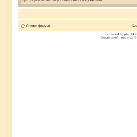
Ця галерея містить персональні альбоми учасника.
Ко
Список форумів
Powered by
phpBB
©
Український переклад 