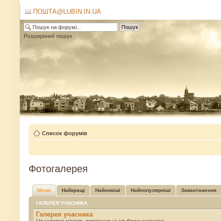
ПОШТА@LUBIN.IN.UA
Розширений пошук
Список форумів
Фотогалерея
Меню
Найкращі
Найновіші
Найпопулярніші
Завантаження
ГАЛЕРЕЯ УЧАСНИКА
Галерея учасника