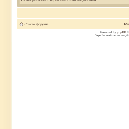
Ця галерея містить персональні альбоми учасника.
Ко
Список форумів
Powered by
phpBB
©
Український переклад 