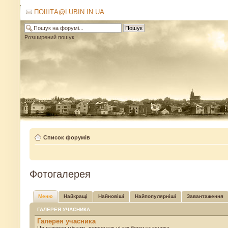
ПОШТА@LUBIN.IN.UA
Розширений пошук
Список форумів
Фотогалерея
Меню
Найкращі
Найновіші
Найпопулярніші
Завантаження
ГАЛЕРЕЯ УЧАСНИКА
Галерея учасника