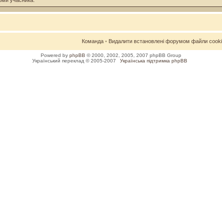
оми учасника.
Команда
•
Видалити встановлені форумом файли cook
Powered by
phpBB
© 2000, 2002, 2005, 2007 phpBB Group
Український переклад © 2005-2007
Українська підтримка phpBB