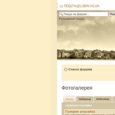
ПОШТА@LUBIN.IN.UA
Розширений пошук
Список форумів
Фотогалерея
Меню
Найкращі
Найновіші
ГАЛЕРЕЯ УЧАСНИКА
Галерея учасника