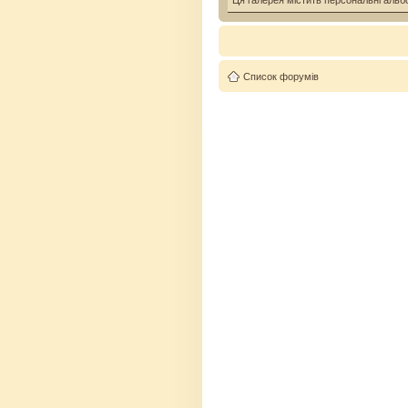
Ця галерея містить персональні альб
Список форумів