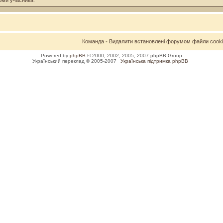
оми учасника.
Команда
•
Видалити встановлені форумом файли cook
Powered by
phpBB
© 2000, 2002, 2005, 2007 phpBB Group
Український переклад © 2005-2007
Українська підтримка phpBB