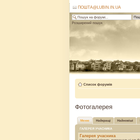
ПОШТА@LUBIN.IN.UA
Розширений пошук
Список форумів
Фотогалерея
Меню
Найкращі
Найновіші
ГАЛЕРЕЯ УЧАСНИКА
Галерея учасника