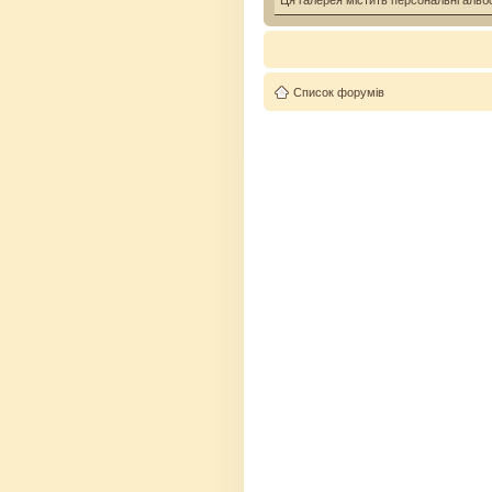
Ця галерея містить персональні альб
Список форумів