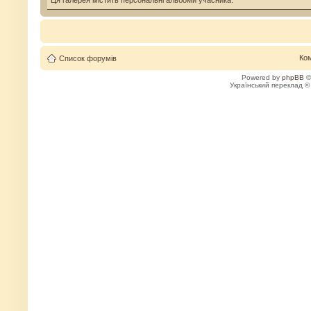
Ця галерея містить персональні альбоми учасника.
Ко
Список форумів
Powered by
phpBB
©
Український переклад 