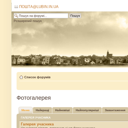
ПОШТА@LUBIN.IN.UA
Розширений пошук
Список форумів
Фотогалерея
Меню
Найкращі
Найновіші
Найпопулярніші
Завантаження
ГАЛЕРЕЯ УЧАСНИКА
Галерея учасника