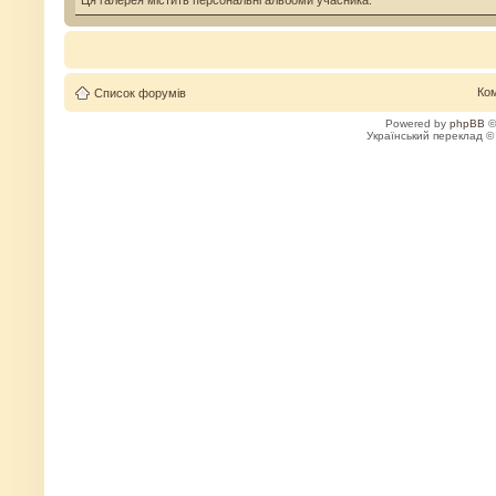
Ця галерея містить персональні альбоми учасника.
Ко
Список форумів
Powered by
phpBB
©
Український переклад 