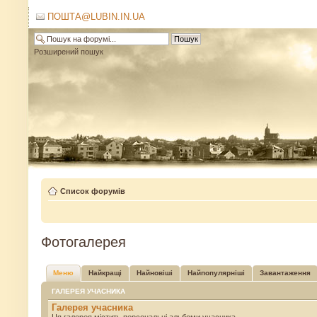
ПОШТА@LUBIN.IN.UA
Розширений пошук
Список форумів
Фотогалерея
Меню
Найкращі
Найновіші
Найпопулярніші
Завантаження
ГАЛЕРЕЯ УЧАСНИКА
Галерея учасника