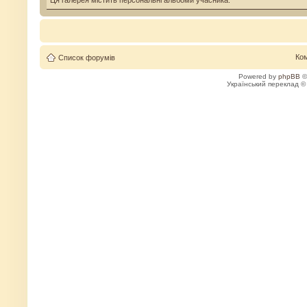
Ця галерея містить персональні альбоми учасника.
Ко
Список форумів
Powered by
phpBB
©
Український переклад 