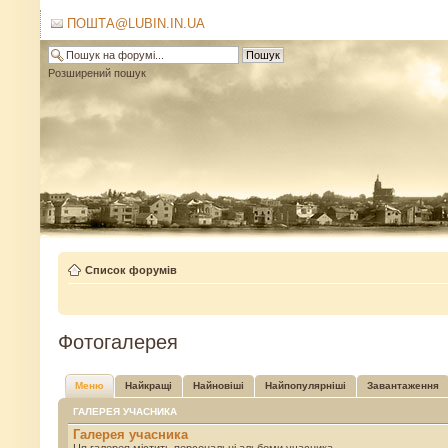
ПОШТА@LUBIN.IN.UA
Розширений пошук
Список форумів
Фотогалерея
Меню
Найкращі
Найновіші
Найпопулярніші
Завантаження
ГАЛЕРЕЯ УЧАСНИКА
Галерея учасника