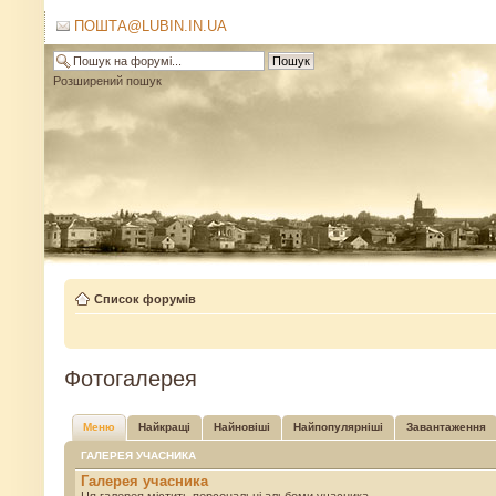
ПОШТА@LUBIN.IN.UA
Розширений пошук
Список форумів
Фотогалерея
Меню
Найкращі
Найновіші
Найпопулярніші
Завантаження
ГАЛЕРЕЯ УЧАСНИКА
Галерея учасника