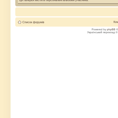
Ця галерея містить персональні альбоми учасника.
Ко
Список форумів
Powered by
phpBB
©
Український переклад 