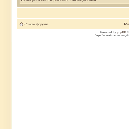
Ця галерея містить персональні альбоми учасника.
Ко
Список форумів
Powered by
phpBB
©
Український переклад 