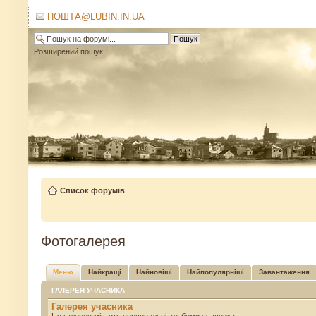
ПОШТА@LUBIN.IN.UA
Розширений пошук
Список форумів
Фотогалерея
Меню
Найкращі
Найновіші
Найпопулярніші
Завантаження
ГАЛЕРЕЯ УЧАСНИКА
Галерея учасника