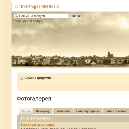
ПОШТА@LUBIN.IN.UA
Розширений пошук
Список форумів
Фотогалерея
Меню
Найкращі
Найновіші
Найпопулярніші
Завантаження
ГАЛЕРЕЯ УЧАСНИКА
Галерея учасника