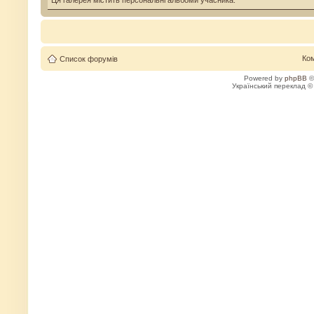
Ця галерея містить персональні альбоми учасника.
Ко
Список форумів
Powered by
phpBB
©
Український переклад 