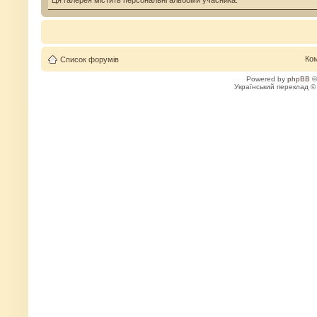
Ця галерея містить персональні альбоми учасника.
Ко
Список форумів
Powered by
phpBB
©
Український переклад 