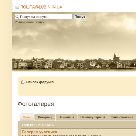
ПОШТА@LUBIN.IN.UA
Розширений пошук
Список форумів
Фотогалерея
Меню
Найкращі
Найновіші
Найпопулярніші
Завантаження
ГАЛЕРЕЯ УЧАСНИКА
Галерея учасника