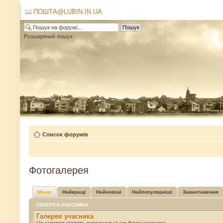
ПОШТА@LUBIN.IN.UA
Розширений пошук
Список форумів
Фотогалерея
Меню
Найкращі
Найновіші
Найпопулярніші
Завантаження
ГАЛЕРЕЯ УЧАСНИКА
Галерея учасника