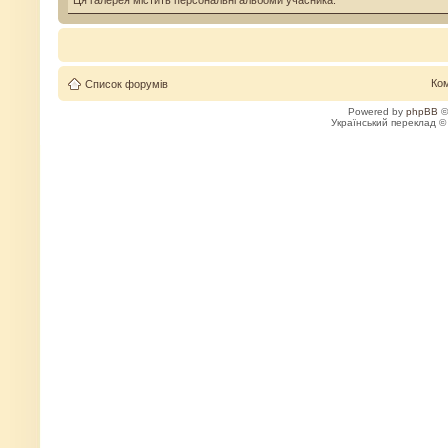
Ця галерея містить персональні альбоми учасника.
Ко
Список форумів
Powered by
phpBB
©
Український переклад 